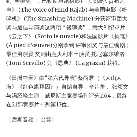
到“金狮奖 ” ，巴勒斯坦题材影片《欣德·拉贾布之
声》 (The Voice of Hind Rajab) 与美国电影《粉
碎机》 (The Smashing Machine) 分获评审团大
奖与最佳导演奖这两项 “ 银狮奖” ，意大利纪录片
《云之下》 (Sotto le nuvole)和法国影片《执笔》
(À pied d’œuvre)分别拿到 评审团奖与最佳编剧；
最佳男演员 奖则由意大利本土演员 托尼·塞尔维洛
(Toni Servillo) 凭《恩典》 (La grazia) 获得。
《日掛中天》由“第六代导演”蔡尚君（《人山人
海》《红色康拜因》）自编自导，辛芷蕾 、张颂文
与冯绍峰主演，威尼斯主竞赛场刊评分2.64，最终
在21部竞赛片中列第17位。
（后期音频： 出雲）