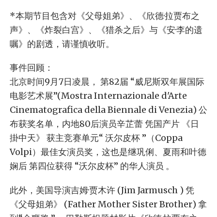
*本期节目包含对《父母姐弟》、《欣德·拉贾布之
声》、《炸裂白宫》、《猎杀之后》与《安·李的遗
嘱》的剧透，请谨慎收听。
事件回顾：
北京时间9月7日凌晨， 第82届 “威尼斯双年展国际
电影艺术展”(Mostra Internazionale d'Arte
Cinematografica della Biennale di Venezia) 公
布获奖名单，内地80后演员辛芷蕾 凭国产片 《日
掛中天》 获主竞赛单元“ 沃尔皮杯 ”（Coppa
Volpi）最佳女演员奖，这也是继巩俐、夏雨和叶德
娴后 第四位获得 “沃尔皮杯” 的华人演员 。
此外，美国导演吉姆·贾木许 (Jim Jarmusch ) 凭
《父母姐弟》 (Father Mother Sister Brother) 拿